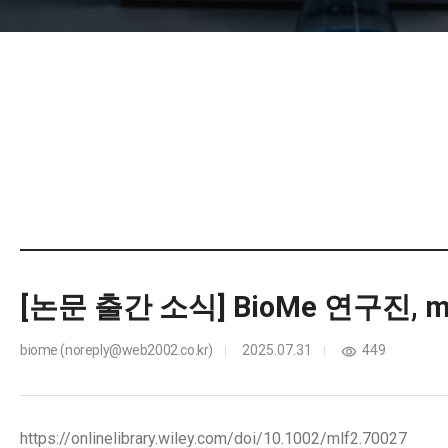
[논문 출간 소식] BioMe 연구진, 
biome (noreply@web2002.co.kr)
2025.07.31
449
https://onlinelibrary.wiley.com/doi/10.1002/mlf2.70027