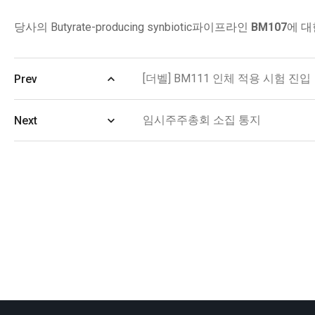
당사의
Butyrate-producing synbiotic
파이프라인
BM107
에 대
[더벨] BM111 인체 적용 시험 진입
Prev
임시주주총회 소집 통지
Next